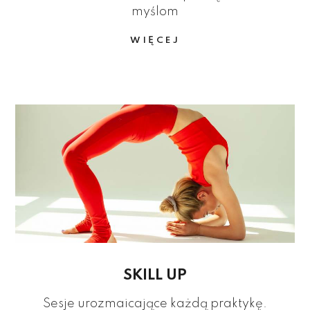
myślom
WIĘCEJ
SKILL UP
Sesje urozmaicające każdą praktykę.