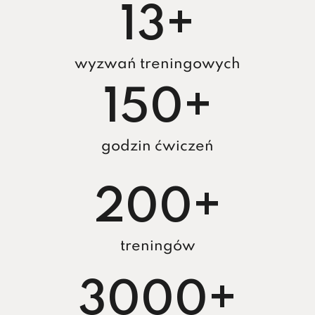
13
+
wyzwań treningowych
150
+
godzin ćwiczeń
200
+
treningów
3000
+