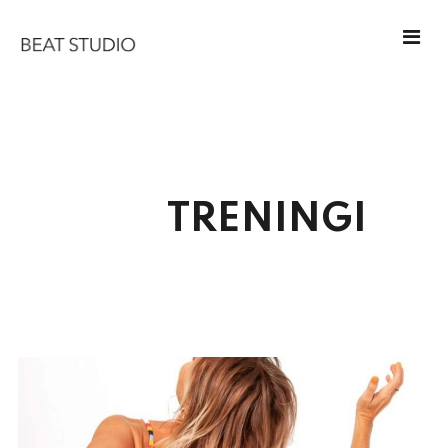
249
TRENINGI