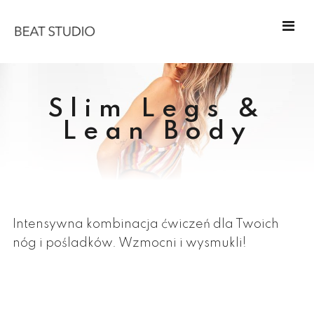
Slim Legs &
Lean Body
Intensywna kombinacja ćwiczeń dla Twoich
nóg i pośladków. Wzmocni i wysmukli!