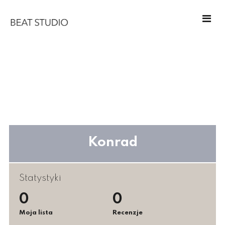
Konrad
Statystyki
0
0
Moja lista
Recenzje